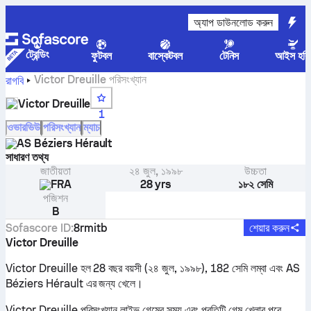
অ্যাপ ডাউনলোড করুন
ট্রেন্ডিং
ফুটবল
বাস্কেটবল
টেনিস
আইস হকি
Victor Dreuille পরিসংখ্যান
রাগবি
Victor Dreuille
1
ওভারভিউ
পরিসংখ্যান
ম্যাচ
AS Béziers Hérault
সাধারণ তথ্য
জাতীয়তা
২৪ জুল, ১৯৯৮
উচ্চতা
FRA
28 yrs
১৮২ সেমি
পজিশন
B
Sofascore ID
:
8rmitb
শেয়ার করুন
Victor Dreuille
Victor Dreuille হল 28 বছর বয়সী (২৪ জুল, ১৯৯৮), 182 সেমি লম্বা এবং AS
Béziers Hérault এর জন্য খেলে।
Victor Dreuille পরিসংখ্যান লাইভ গেমের সময় এবং প্রতিটি গেম খেলার পরে