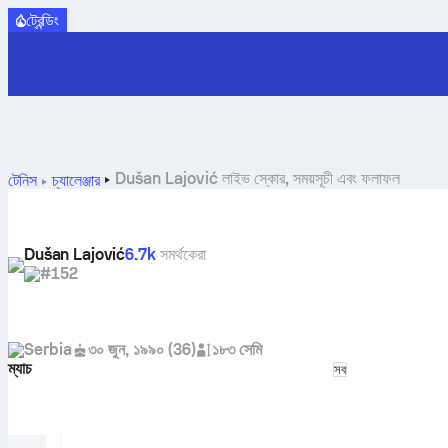
ট্রেন্ডিং
Dušan Lajović লাইভ স্কোর, সময়সূচী এবং ফলাফল
টেনিস
চ্যালেঞ্জার
Dušan Lajović
6.7k
সমর্থকেরা
#152
Serbia
৩০ জুন, ১৯৯০
(
36
)
১৮৩ সেমি
ম্যাচ
Select match t
সব