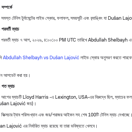
ম্পর্কে
্ত টেনিস টুর্নামেন্টের লাইভ স্কোর, ফলাফল, সময়সূচী এবং ব়্যাঙ্কিং যা Dušan La
বর্তী ম্যাচ
রবর্তী ম্যাচ ৭ আগ, ২০২৬, ৪:০০:০০ PM UTC তারিখে Abdullah Shelbayh এর 
নি
Abdullah Shelbayh vs Dušan Lajović
লাইভ স্কোর অনুসরণ করতে পারবেন, পয
যান আপডেট করা হয়।
গত ম্যাচ
গের ম্যাচটি Lloyd Harris -এ Lexington, USA-এর বিরুদ্ধে ছিল, ম্যাচের ফল
Dušan Lajović জয়)।
্সচার ট্যাব পরিসংখ্যান এবং জয়/পরাজয় আইকন সহ শেষ 100টি টেনিস ম্যাচ দেখাচ্ছে
 Lajović এর নির্ধারিত ম্যাচ রয়েছে যা তারা ভবিষ্যতে খেলবে।