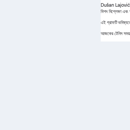
Dušan Lajović কর্
বিশদ বিশ্লেষণ এবং
এই গ্রাফটি ভবিষ্যত
আজকের টেনিস সময়