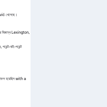
jović খেলেছে।
বিরুদ্ধে Lexington,
়েন্ট-বাই-পয়েন্ট
াফল হয়েছিল with a
।