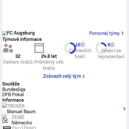
FC Augsburg
Porovnej týmy
Týmové informace
16
6
Zahraniční
Hrající za
32
24.8
let
hráči
reprezentaci
Celkem hráčů
Průměrný věk
hráče
Zobrazit celý tým
Soutěže
Bundesliga
DFB Pokal
Informace
TRENÉR
Manuel Baum
ZEMĚ
Německo
ZALOŽENO