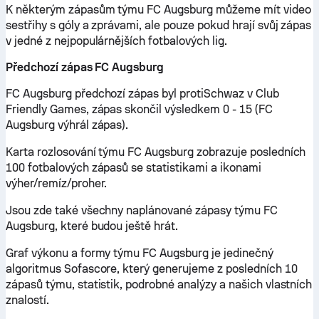
K některým zápasům týmu FC Augsburg můžeme mít video
sestřihy s góly a zprávami, ale pouze pokud hrají svůj zápas
v jedné z nejpopulárnějších fotbalových lig.
Předchozí zápas FC Augsburg
FC Augsburg předchozí zápas byl protiSchwaz v Club
Friendly Games, zápas skončil výsledkem 0 - 15 (FC
Augsburg výhrál zápas).
Karta rozlosování týmu FC Augsburg zobrazuje posledních
100 fotbalových zápasů se statistikami a ikonami
výher/remíz/proher.
Jsou zde také všechny naplánované zápasy týmu FC
Augsburg, které budou ještě hrát.
Graf výkonu a formy týmu FC Augsburg je jedinečný
algoritmus Sofascore, který generujeme z posledních 10
zápasů týmu, statistik, podrobné analýzy a našich vlastních
znalostí.