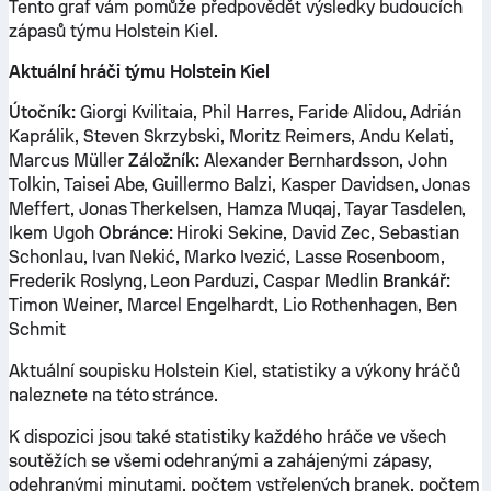
Tento graf vám pomůže předpovědět výsledky budoucích
zápasů týmu Holstein Kiel.
Aktuální hráči týmu Holstein Kiel
Útočník:
Giorgi Kvilitaia, Phil Harres, Faride Alidou, Adrián
Kaprálik, Steven Skrzybski, Moritz Reimers, Andu Kelati,
Marcus Müller
Záložník:
Alexander Bernhardsson, John
Tolkin, Taisei Abe, Guillermo Balzi, Kasper Davidsen, Jonas
Meffert, Jonas Therkelsen, Hamza Muqaj, Tayar Tasdelen,
Ikem Ugoh
Obránce:
Hiroki Sekine, David Zec, Sebastian
Schonlau, Ivan Nekić, Marko Ivezić, Lasse Rosenboom,
Frederik Roslyng, Leon Parduzi, Caspar Medlin
Brankář:
Timon Weiner, Marcel Engelhardt, Lio Rothenhagen, Ben
Schmit
Aktuální soupisku Holstein Kiel, statistiky a výkony hráčů
naleznete na této stránce.
K dispozici jsou také statistiky každého hráče ve všech
soutěžích se všemi odehranými a zahájenými zápasy,
odehranými minutami, počtem vstřelených branek, počtem