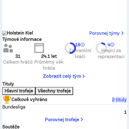
Holstein Kiel
Porovnej týmy
Týmové informace
16
4
Zahraniční
Hrající za
31
24.1
let
hráči
reprezentaci
Celkem hráčů
Průměrný věk
hráče
Zobrazit celý tým
Tituly
Hlavní trofeje
Všechny trofeje
Celkově vyhráno
2 tituly
Bundesliga
1
Porovnej trofeje
Soutěže