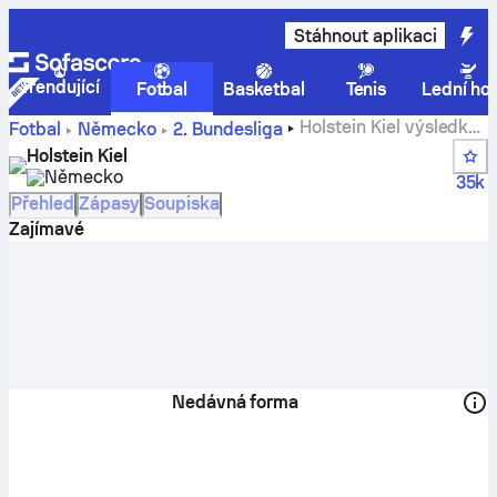
Stáhnout aplikaci
Trendující
Fotbal
Basketbal
Tenis
Lední ho
Holstein Kiel výsledky,
Fotbal
Německo
2. Bundesliga
zápasy, tabulky, a hráčské statistiky
Holstein Kiel
Německo
35k
Přehled
Zápasy
Soupiska
Zajímavé
Nedávná forma