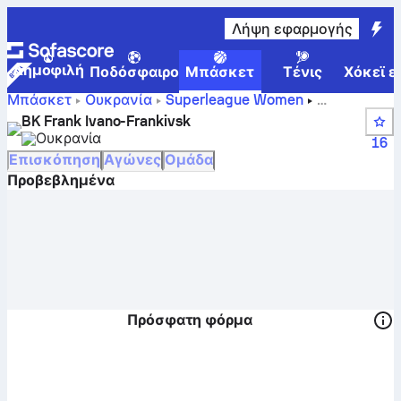
Λήψη εφαρμογής
Δημοφιλή
Ποδόσφαιρο
Μπάσκετ
Τένις
Χόκεϊ ε
Μπάσκετ
Ουκρανία
Superleague Women
Βαθμολογίες, θέσεις, πρόγραμμα και παίκτες της BK
BK Frank Ivano-Frankivsk
Frank Ivano-Frankivsk
Ουκρανία
16
Επισκόπηση
Αγώνες
Ομάδα
Προβεβλημένα
Πρόσφατη φόρμα