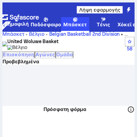
Λήψη εφαρμογής
Δημοφιλή
Ποδόσφαιρο
Μπάσκετ
Τένις
Χόκεϊ ε
Μπάσκετ
Βέλγιο
Belgian Basketball 2nd Division
Βαθμολογίες, θέσεις, πρόγραμμα και παίκτες της
United Woluwe Basket
United Woluwe Basket
Βέλγιο
58
Επισκόπηση
Αγώνες
Ομάδα
Προβεβλημένα
Πρόσφατη φόρμα