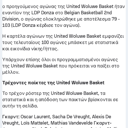
ο προηγούμενος αγώνας της United Woluwe Basket ήταν
εναντίον της LDP Donza στο Belgian Basketball 2nd
Division, ο αγώνας ολοκληρώθηκε με αποτέλεσμα 79 -
103 (LDP Donza κέρδισε τον αγώνα).
Η καρτέλα αγώνων της United Woluwe Basket εμφανίζει
τους τελευταίους 100 αγώνες μπάσκετ με στατιστικά
και εικονίδια νίκης/ήττας.
Υπάρχουν επίσης όλοι οι προγραμματισμένοι αγώνες
της United Woluwe Basket που πρόκειται να παίξει στο
μέλλον.
Τρέχοντες παίκτες της United Woluwe Basket
Το τρέχον ρόστερ της United Woluwe Basket, τα
στατιστικά και η απόδοση των παικτών βρίσκονται σε
αυτήν τη σελίδα.
Γκαρντ:
Oscar Laurent, Sacha De Vreught, Alexis De
Vreught, Loïs Mattelet, Mathias Vandevelde
Γκαρντ-