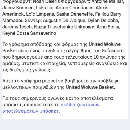
Φοργουορντ:
Noah Deleris
Φοργουορντ:
Antoine Malliar,
Janez Korosec, Luka Ilic, Anton Christiaens, Alexis
Amerlinck, Loïc Limpens, Sasha Deheneffe, Falilou Barry
Mamadou
Σεντερ:
Augustin De Walque, Dylan Delobbe,
Jeremy Tesch, Nazar Triuschenko
Unknown:
Arno Sinisi,
Keyné Costa Sanseverino
Το γράφημα απόδοσης και φόρμας της United Woluwe
Basket είναι ένας μοναδικός αλγόριθμος του Sofascore
που δημιουργούμε από τους τελευταίους 10 αγώνες της
ομάδας, στατιστικά στοιχεία, λεπτομερείς αναλύσεις και
τις δικές μας γνώσεις.
Αυτό το γράφημα μπορεί να βοηθήσει στην πρόβλεψη
μελλοντικών παιχνιδιών της United Woluwe Basket.
Για τους σημερινούς αγώνες και τα αποτελέσματα
μπάσκετ, επισκεφτείτε τη
σελίδα ζωντανών
αποτελεσμάτων μπάσκετ
.