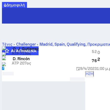
Δημοφιλή
Τένις
Challenger
Madrid, Spain, Qualifying
,
Προκριματι
συγκριτικά αποτελέσματα
O. J. Gutierrez
ΑΓΑΠΗΜΈΝΑ
5
2
0
ATP 713ος
A
D. Rincón
2
7
6
ATP 207ος
7
9/4/2023
1:00 μ.
H2H