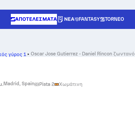
ΑΠΟΤΕΛΈΣΜΑΤΑ
ΝΈΑ
FANTASY
TORNEO
Oscar Jose Gutierrez
-
Daniel Rincon
ζωντανό 
κός γύρος 1
Madrid, Spain
μ.
Pista 2
Χωμάτινη