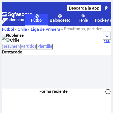
Descarga la app
Tendencias
Fútbol
Baloncesto
Tenis
Hockey so
Resultados, partidos,
Fútbol
Chile
Liga de Primera
clasificaciones y estadísticas de Nublense
Ñublense
Chile
15k
Resumen
Partidos
Plantilla
Destacado
Forma reciente