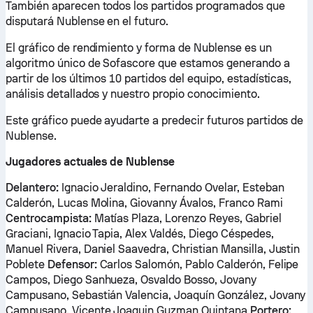
También aparecen todos los partidos programados que
disputará Nublense en el futuro.
El gráfico de rendimiento y forma de Nublense es un
algoritmo único de Sofascore que estamos generando a
partir de los últimos 10 partidos del equipo, estadísticas,
análisis detallados y nuestro propio conocimiento.
Este gráfico puede ayudarte a predecir futuros partidos de
Nublense.
Jugadores actuales de Nublense
Delantero:
Ignacio Jeraldino, Fernando Ovelar, Esteban
Calderón, Lucas Molina, Giovanny Ávalos, Franco Rami
Centrocampista:
Matías Plaza, Lorenzo Reyes, Gabriel
Graciani, Ignacio Tapia, Alex Valdés, Diego Céspedes,
Manuel Rivera, Daniel Saavedra, Christian Mansilla, Justin
Poblete
Defensor:
Carlos Salomón, Pablo Calderón, Felipe
Campos, Diego Sanhueza, Osvaldo Bosso, Jovany
Campusano, Sebastián Valencia, Joaquín González, Jovany
Campusano, Vicente Joaquin Guzman Quintana
Portero: