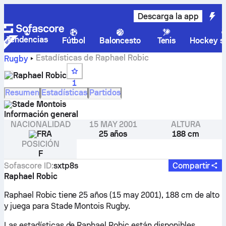
Descarga la app
Tendencias
Fútbol
Baloncesto
Tenis
Hockey so
Estadísticas de Raphael Robic
Rugby
Raphael Robic
1
Resumen
Estadísticas
Partidos
Stade Montois
Información general
NACIONALIDAD
15 MAY 2001
ALTURA
FRA
25 años
188 cm
POSICIÓN
F
Sofascore ID
:
sxtp8s
Compartir
Raphael Robic
Raphael Robic tiene 25 años (15 may 2001), 188 cm de alto
y juega para Stade Montois Rugby.
Las estadísticas de Raphael Robic están disponibles