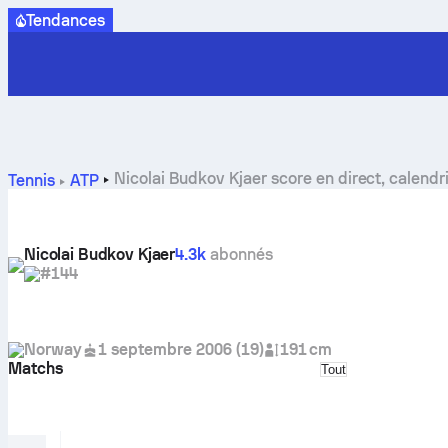
Tendances
Nicolai Budkov Kjaer score en direct, calendri
Tennis
ATP
Nicolai Budkov Kjaer
4.3k
abonnés
#144
Norway
1 septembre 2006
(
19
)
191 cm
Matchs
Select match typ
Tout