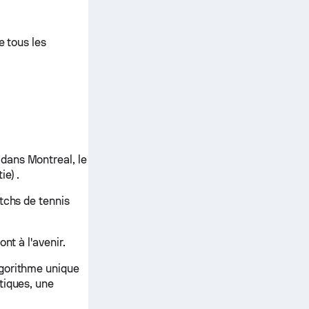
e tous les
dans Montreal, le
e) .
tchs de tennis
nt à l'avenir.
lgorithme unique
tiques, une