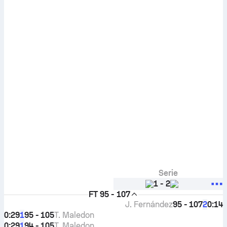
Serie
1
-
2
FT
95 - 107
J. Fernández
95 - 107
0:14
2
0:29
95 - 105
T. Maledon
1
0:29
94 - 105
T. Maledon
1