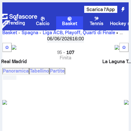
Scarica l'App
Trending
Calcio
Basket
Tennis
Hockey su
Basket
Spagna
Liga ACB, Playoff
,
Quarti di Finale
Real Madrid vs Tenerife risultati live, testa a testa,
06/06/2026
16:00
classifiche, pronostici e statistiche
95
-
107
Finita
Real Madrid
La Laguna Tener
Panoramica
Tabellino
Partite