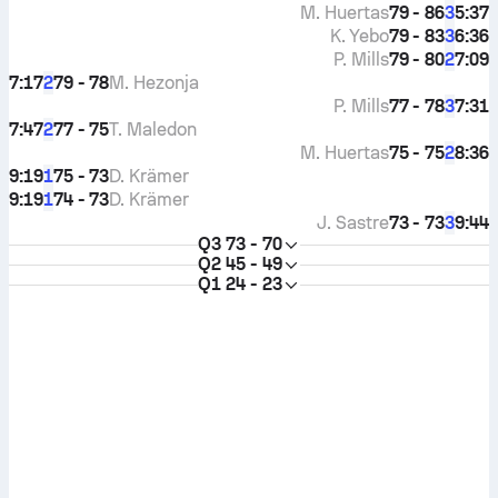
M. Huertas
79 - 86
5:37
3
K. Yebo
79 - 83
6:36
3
P. Mills
79 - 80
7:09
2
7:17
79 - 78
M. Hezonja
2
P. Mills
77 - 78
7:31
3
7:47
77 - 75
T. Maledon
2
M. Huertas
75 - 75
8:36
2
9:19
75 - 73
D. Krämer
1
9:19
74 - 73
D. Krämer
1
J. Sastre
73 - 73
9:44
3
Q3
73 - 70
Q2
45 - 49
Q1
24 - 23