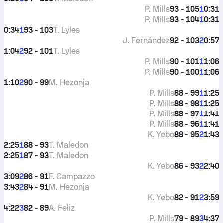
P. Mills
93 - 105
0:31
1
P. Mills
93 - 104
0:31
1
0:34
93 - 103
T. Lyles
1
J. Fernández
92 - 103
0:57
2
1:04
92 - 101
T. Lyles
2
P. Mills
90 - 101
1:06
1
P. Mills
90 - 100
1:06
1
1:10
90 - 99
M. Hezonja
2
P. Mills
88 - 99
1:25
1
P. Mills
88 - 98
1:25
1
P. Mills
88 - 97
1:41
1
P. Mills
88 - 96
1:41
1
K. Yebo
88 - 95
1:43
2
2:25
88 - 93
T. Maledon
1
2:25
87 - 93
T. Maledon
1
K. Yebo
86 - 93
2:40
2
3:09
86 - 91
F. Campazzo
2
3:43
84 - 91
M. Hezonja
2
K. Yebo
82 - 91
3:59
2
4:22
82 - 89
A. Feliz
3
P. Mills
79 - 89
4:37
3