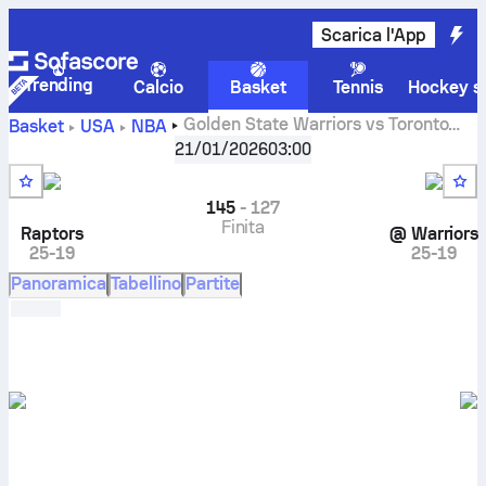
Scarica l'App
Trending
Calcio
Basket
Tennis
Hockey su
Golden State Warriors vs Toronto
Basket
USA
NBA
Raptors risultati live, testa a testa, classifiche, pronostici e
21/01/2026
03:00
statistiche
145
-
127
Finita
Raptors
@
Warriors
25-19
25-19
Panoramica
Tabellino
Partite