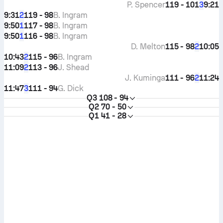
P. Spencer
119 - 101
9:21
3
9:31
119 - 98
B. Ingram
2
9:50
117 - 98
B. Ingram
1
9:50
116 - 98
B. Ingram
1
D. Melton
115 - 98
10:05
2
10:43
115 - 96
B. Ingram
2
11:09
113 - 96
J. Shead
2
J. Kuminga
111 - 96
11:24
2
11:47
111 - 94
G. Dick
3
Q3
108 - 94
Q2
70 - 50
Q1
41 - 28