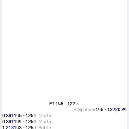
FT
145 - 127
P. Spencer
145 - 127
0:24
2
0:36
145 - 125
A. Martin
1
0:36
144 - 125
A. Martin
1
1:21
143 - 125
J. Battle
3