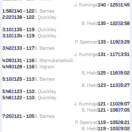
J. Kuminga
140 - 125
1:45
3
1:58
140 - 122
S. Barnes
2
2:22
138 - 122
I. Quickley
3
B. Hield
135 - 122
2:58
3
3:10
135 - 119
I. Quickley
1
3:10
134 - 119
I. Quickley
1
P. Spencer
133 - 119
3:29
2
3:42
133 - 117
S. Barnes
2
J. Kuminga
131 - 117
3:51
1
4:09
131 - 116
S. Mamukelashvili
3
4:49
128 - 116
B. Ingram
3
B. Hield
125 - 116
5:02
3
5:10
125 - 113
S. Barnes
2
B. Hield
123 - 113
5:27
3
5:46
123 - 110
I. Quickley
1
5:46
122 - 110
I. Quickley
1
J. Kuminga
121 - 110
6:07
2
B. Hield
121 - 108
7:05
3
7:20
121 - 105
S. Barnes
2
P. Spencer
119 - 105
8:21
2
B. Hield
119 - 103
9:02
2