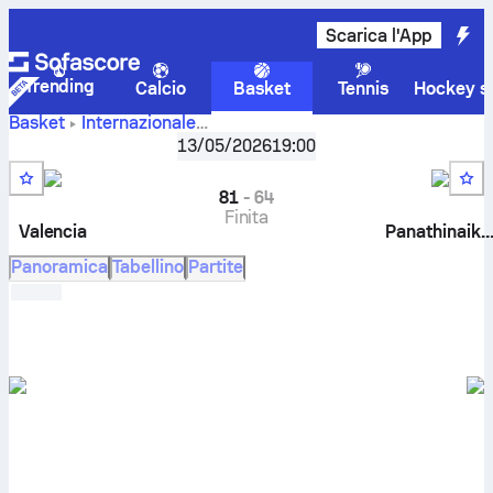
Scarica l'App
Trending
Calcio
Basket
Tennis
Hockey su
Basket
Internazionale
Valencia vs
Eurolega, Play-off
,
13/05/2026
Quarti di Finale
19:00
Panathinaikos risultati live, testa a testa, classifiche,
pronostici e statistiche
81
-
64
Finita
Valencia
Panathinaiko
Panoramica
Tabellino
Partite