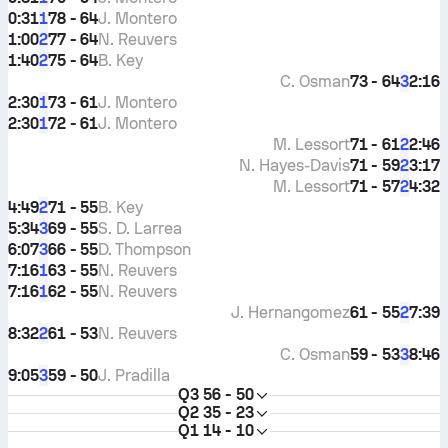
0:31
78 - 64
J. Montero
1
1:00
77 - 64
N. Reuvers
2
1:40
75 - 64
B. Key
2
C. Osman
73 - 64
2:16
3
2:30
73 - 61
J. Montero
1
2:30
72 - 61
J. Montero
1
M. Lessort
71 - 61
2:46
2
N. Hayes-Davis
71 - 59
3:17
2
M. Lessort
71 - 57
4:32
2
4:49
71 - 55
B. Key
2
5:34
69 - 55
S. D. Larrea
3
6:07
66 - 55
D. Thompson
3
7:16
63 - 55
N. Reuvers
1
7:16
62 - 55
N. Reuvers
1
J. Hernangomez
61 - 55
7:39
2
8:32
61 - 53
N. Reuvers
2
C. Osman
59 - 53
8:46
3
9:05
59 - 50
J. Pradilla
3
Q3
56 - 50
Q2
35 - 23
Q1
14 - 10