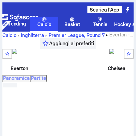
Scarica l'App
Trending
Calcio
Basket
Tennis
Hockey su
Everton
-
Calcio
Inghilterra
Premier League
,
Round 7
Chelsea
risultati in diretta, risultati H2H, classifica e
Aggiungi ai preferiti
previsioni
Everton
Chelsea
Panoramica
Partite