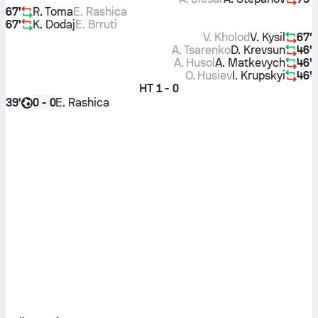
67'
R. Toma
E. Rashica
67'
K. Dodaj
E. Brruti
V. Kholod
V. Kysil
67'
A. Tsarenko
D. Krevsun
46'
A. Husol
A. Matkevych
46'
O. Husiev
I. Krupskyi
46'
HT
1 - 0
39'
E. Rashica
0 - 0