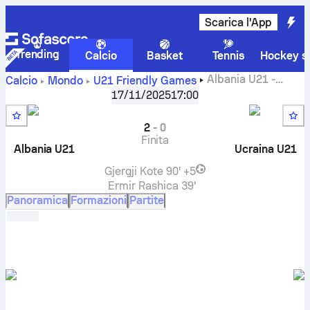
Scarica l'App
Trending
Calcio
Basket
Tennis
Hockey su
Albania U21
-
Calcio
Mondo
U21 Friendly Games
Ucraina U21
risultati in diretta, risultati H2H, classifica e
17/11/2025
17:00
previsioni
2
-
0
Finita
Albania U21
Ucraina U21
Gjergji Kote
90' +5
Ermir Rashica
39'
Panoramica
Formazioni
Partite