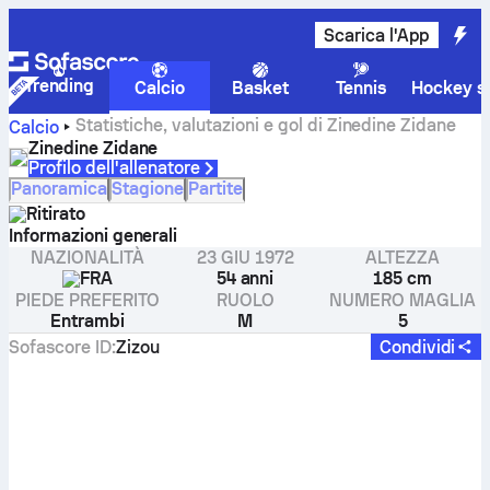
Scarica l'App
Trending
Calcio
Basket
Tennis
Hockey su
Statistiche, valutazioni e gol di Zinedine Zidane
Calcio
Zinedine Zidane
Profilo dell'allenatore
Panoramica
Stagione
Partite
Ritirato
Informazioni generali
NAZIONALITÀ
23 GIU 1972
ALTEZZA
FRA
54 anni
185 cm
PIEDE PREFERITO
RUOLO
NUMERO MAGLIA
Entrambi
M
5
Sofascore ID
:
Zizou
Condividi