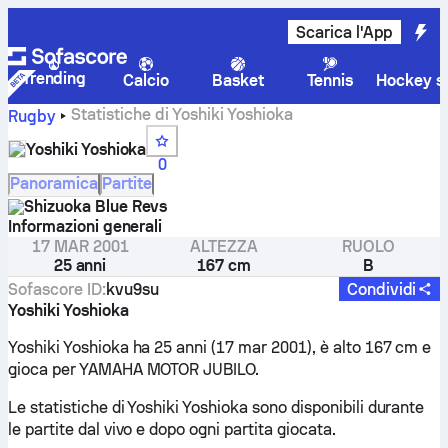
Scarica l'App
Trending
Calcio
Basket
Tennis
Hockey su
Statistiche di Yoshiki Yoshioka
Rugby
Yoshiki Yoshioka
0
Panoramica
Partite
Shizuoka Blue Revs
Informazioni generali
17 MAR 2001
ALTEZZA
RUOLO
25 anni
167 cm
B
Sofascore ID
:
kvu9su
Condividi
Yoshiki Yoshioka
Yoshiki Yoshioka ha 25 anni (17 mar 2001), è alto 167 cm e
gioca per YAMAHA MOTOR JUBILO.
Le statistiche di Yoshiki Yoshioka sono disponibili durante
le partite dal vivo e dopo ogni partita giocata.