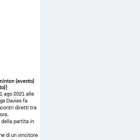
dminton {evento}
to}}
l 1 ago 2021 alle
ge Davies
fa
scontri diretti tra
ore.
della partita in
ne di un vincitore