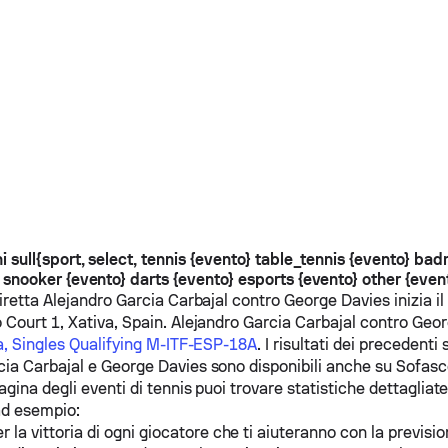
i sull{sport, select, tennis {evento} table_tennis {evento} ba
snooker {evento} darts {evento} esports {evento} other {even
diretta
Alejandro Garcia Carbajal
contro
George Davies
inizia i
 Court 1, Xativa, Spain.
Alejandro Garcia Carbajal
contro
Geor
a, Singles Qualifying M-ITF-ESP-18A
. I risultati dei precedenti 
cia Carbajal
e
George Davies
sono disponibili anche su Sofasc
agina degli eventi di tennis puoi trovare statistiche dettagliate 
ad esempio:
r la vittoria di ogni giocatore che ti aiuteranno con la previsio