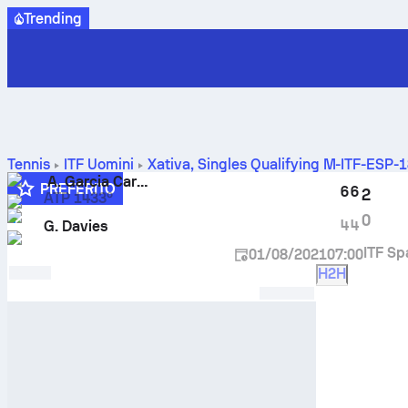
Trending
Tennis
ITF Uomini
Xativa, Singles Qualifying M-ITF-ESP-
Carbajal
A. Garcia Carbajal
contro
George Davies
PREFERITO
6
6
2
ATP 1433º
4
0
4
4
G. Davies
ITF Sp
01/08/2021
07:00
H2H