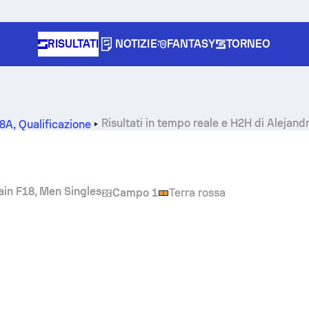
RISULTATI
NOTIZIE
FANTASY
TORNEO
Risultati in tempo reale e H2H di
Alejand
18A
,
Qualificazione
ain F18, Men Singles
Campo 1
Terra rossa