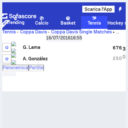
Scarica l'App
Trending
Calcio
Basket
Tennis
Hockey su
Tennis
Coppa Davis
Coppa Davis Single Matches
Risultati in tempo reale e H2H di
Gonzalo Lama
contro
A.
16/07/2016
16:55
González
G. Lama
6
7
6
3
0
2
5
0
A. González
Panoramica
Partite