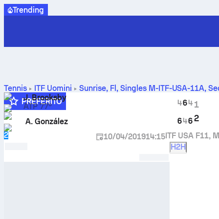
Trending
Tennis
ITF Uomini
Sunrise, Fl, Singles M-ITF-USA-11A
,
Se
González
J. Brooksby
PREFERITO
4
6
4
1
ATP 77º
2
6
4
6
A. González
2
ITF USA F11, M
10/04/2019
14:15
H2H