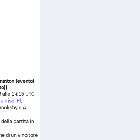
dminton {evento}
to}}
9 alle 14:15 UTC
unrise, Fl,
rooksby
e
A.
della partita in
ne di un vincitore