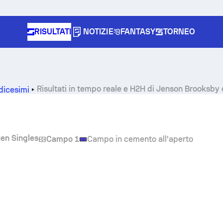
RISULTATI
NOTIZIE
FANTASY
TORNEO
Risultati in tempo reale e H2H di
Jenson Brooksby
dicesimi
en Singles
Campo 1
Campo in cemento all'aperto