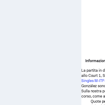
Informazion
La partita in 
allo Court 1, 
Singles M-IT
González
sono
Sulla nostra p
corso, come 
Quote pe