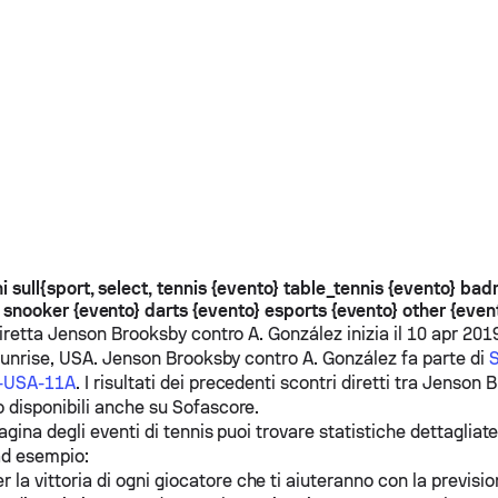
i sull{sport, select, tennis {evento} table_tennis {evento} ba
snooker {evento} darts {evento} esports {evento} other {even
diretta
Jenson Brooksby
contro
A. González
inizia il 10 apr 201
Sunrise, USA.
Jenson Brooksby
contro
A. González
fa parte di
S
F-USA-11A
. I risultati dei precedenti scontri diretti tra
Jenson B
 disponibili anche su Sofascore.
agina degli eventi di tennis puoi trovare statistiche dettagliate 
ad esempio:
r la vittoria di ogni giocatore che ti aiuteranno con la previsio