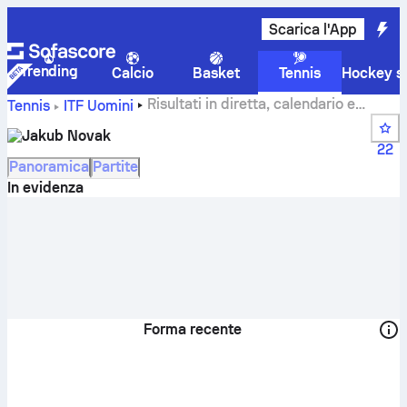
Scarica l'App
Trending
Calcio
Basket
Tennis
Hockey su
Risultati in diretta, calendario e
Tennis
ITF Uomini
risultati di Jakub Novak
Jakub Novak
22
Panoramica
Partite
In evidenza
Forma recente