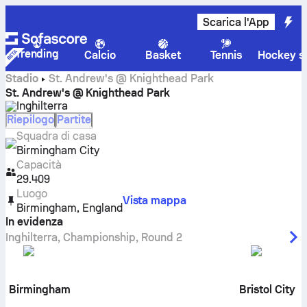
Scarica l'App
Trending
Calcio
Basket
Tennis
Hockey su
Stadio
St. Andrew's @ Knighthead Park
St. Andrew's @ Knighthead Park
Inghilterra
Riepilogo
Partite
Squadra di casa
Birmingham City
Capacità
29.409
Luogo
Vista mappa
Birmingham
,
England
In evidenza
Inghilterra
,
Championship
,
Round 2
Birmingham
Bristol City