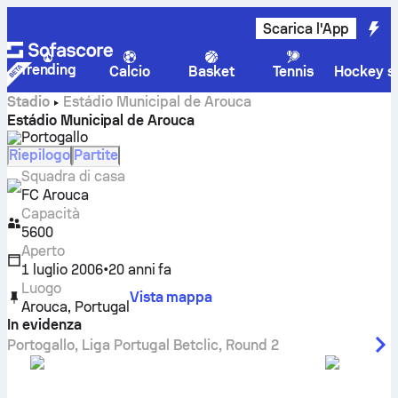
Scarica l'App
Trending
Calcio
Basket
Tennis
Hockey su
Stadio
Estádio Municipal de Arouca
Estádio Municipal de Arouca
Portogallo
Riepilogo
Partite
Squadra di casa
FC Arouca
Capacità
5600
Aperto
1 luglio 2006
•
20 anni fa
Luogo
Vista mappa
Arouca
,
Portugal
In evidenza
Portogallo
,
Liga Portugal Betclic
,
Round 2