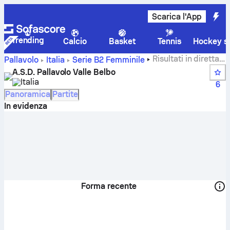
Scarica l'App
Trending
Calcio
Basket
Tennis
Hockey su
Risultati in diretta,
Pallavolo
Italia
Serie B2 Femminile
calendario, partite e classifiche di A.S.D. Pallavolo Valle
A.S.D. Pallavolo Valle Belbo
Belbo
Italia
6
Panoramica
Partite
In evidenza
Forma recente