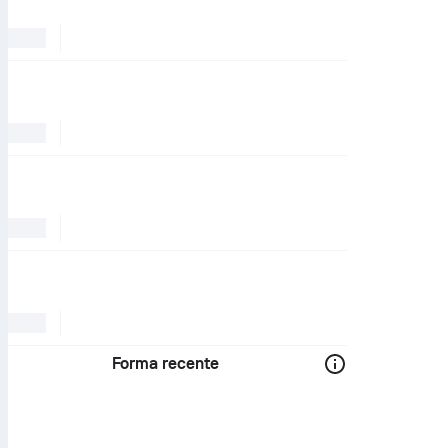
Forma recente