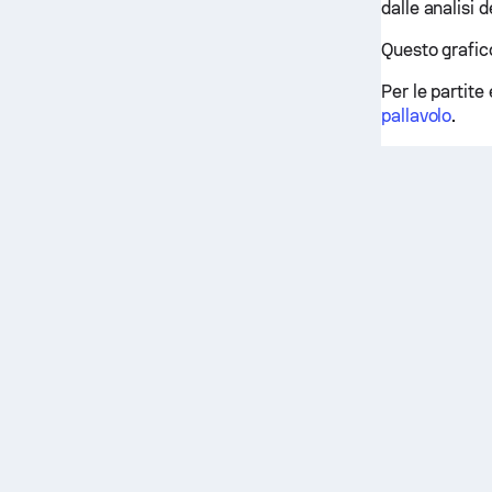
dalle analisi 
Questo grafico
Per le partite 
pallavolo
.