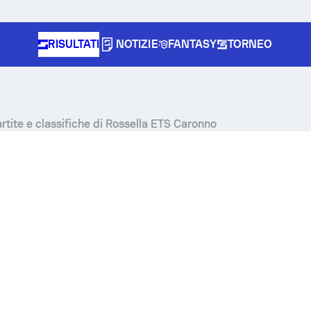
RISULTATI
NOTIZIE
FANTASY
TORNEO
partite e classifiche di Rossella ETS Caronno