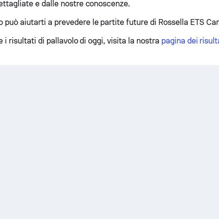
dettagliate e dalle nostre conoscenze.
 può aiutarti a prevedere le partite future di Rossella ETS Ca
e i risultati di pallavolo di oggi, visita la nostra
pagina dei risulta