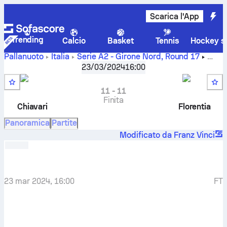
Scarica l'App
Trending
Calcio
Basket
Tennis
Hockey su
Pallanuoto
Italia
Serie A2 - Girone Nord
,
Round 17
Chiavari Nuoto
-
RN Florentia
23/03/2024
16:00
11
-
11
Finita
Chiavari
Florentia
Panoramica
Partite
Modificato da Franz Vinci
23 mar 2024, 16:00
FT