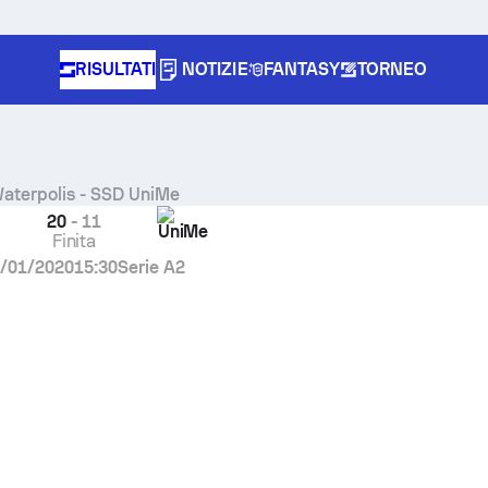
RISULTATI
NOTIZIE
FANTASY
TORNEO
aterpolis
-
SSD UniMe
20
-
11
UniMe
Finita
/01/2020
15:30
Serie A2