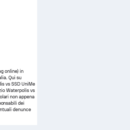
ng online) in
lia.
Qui su
lis
vs
SSD UniMe
zio Waterpolis
vs
polari non appena
onsabili dei
ventuali denunce