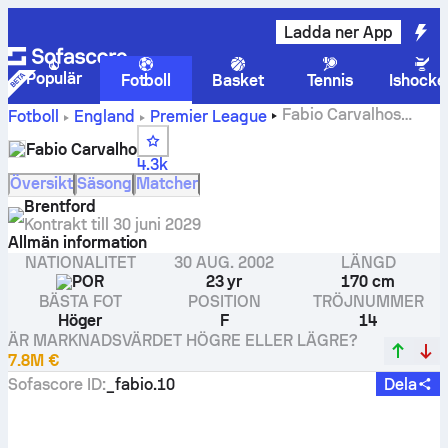
Ladda ner App
Populär
Fotboll
Basket
Tennis
Ishocke
Fabio Carvalhos
Fotboll
England
Premier League
statistik, betyg och mål
Fabio Carvalho
4.3k
Översikt
Säsong
Matcher
Brentford
Kontrakt till
30 juni 2029
Allmän information
NATIONALITET
30 AUG. 2002
LÄNGD
POR
23 yr
170 cm
BÄSTA FOT
POSITION
TRÖJNUMMER
Höger
F
14
ÄR MARKNADSVÄRDET HÖGRE ELLER LÄGRE?
7.8M €
Sofascore ID
:
_fabio.10
Dela