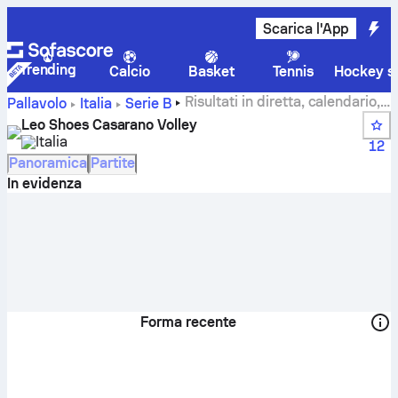
Scarica l'App
Trending
Calcio
Basket
Tennis
Hockey su
Risultati in diretta, calendario,
Pallavolo
Italia
Serie B
partite e classifiche di Leo Shoes Casarano Volley
Leo Shoes Casarano Volley
Italia
12
Panoramica
Partite
In evidenza
Forma recente